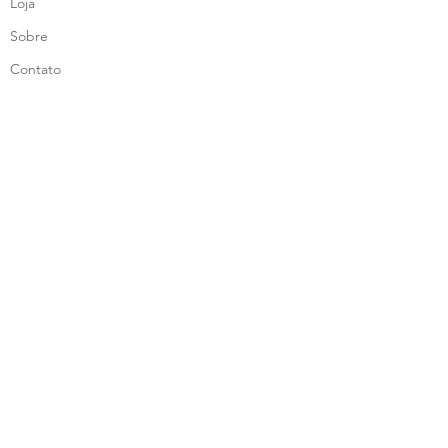
Loja
Sobre
Contato
Facebook
Instagram
Credibilidade
Faça Parte de nosso mailling
Assine já
FAQ
Envios & Devoluções