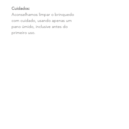
Cuidados:
Aconselhamos limpar o brinquedo
com cuidado, usando apenas um
pano úmido, inclusive antes do
primeiro uso.
Loja
Sobre
Contato
Facebook
Instagram
Credibilidade