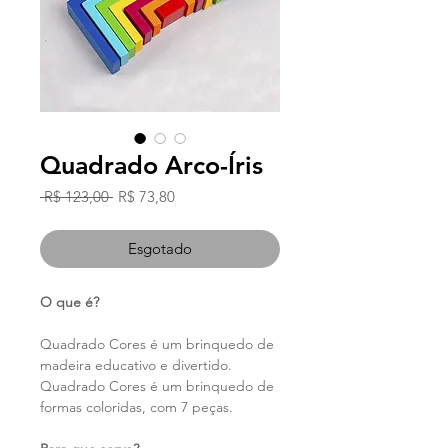
Quadrado Arco-Íris
Preço
Preço
 R$ 123,00 
R$ 73,80
normal
promocional
Esgotado
O que é?
Quadrado Cores é um brinquedo de
madeira educativo e divertido.
Quadrado Cores é um brinquedo de
formas coloridas, com 7 peças.