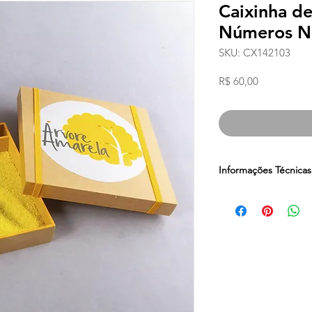
Caixinha de
Números N
SKU: CX142103
Preço
R$ 60,00
Informações Técnicas
Contém:
01 caixinha
26 cartas plastificada
plastificadas de 0 a 1
Dimensões:
17 x 17 