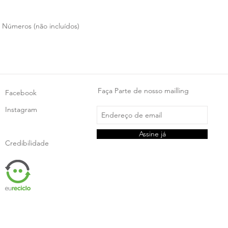
 & Números (não incluídos)
Faça Parte de nosso mailling
Facebook
Instagram
Assine já
Credibilidade