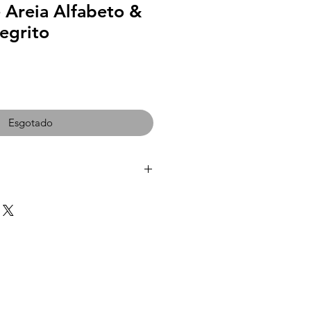
 Areia Alfabeto &
egrito
Esgotado
 de MDF + 01 saquinho de areia +
s do Alfabeto + 10 cartas
0
cm