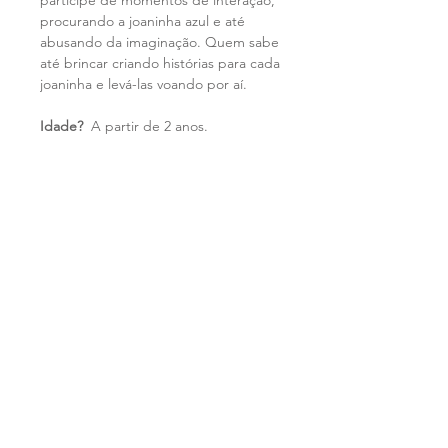
participe de momentos de interação,
procurando a joaninha azul e até
abusando da imaginação. Quem sabe
até brincar criando histórias para cada
joaninha e levá-las voando por aí.
Idade?
A partir de 2 anos.
Loja
Sobre
Contato
Facebook
Instagram