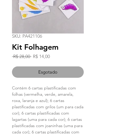
SKU: PA421106
Kit Folhagem
Preço
Preço
 R$ 28,00 
R$ 14,00
normal
promocional
Esgotado
Contém
6 cartas plastificadas com
folhas (vermelha, verde, amarela,
roxa, laranja e azul); 6 cartas
plastificadas com grilos (um para cada
cor); 6 cartas plastificadas com
lagartas (uma para cada cor); 6 cartas
plastificadas com joaninhas (uma para
cada cor); 6 cartas plastificadas com