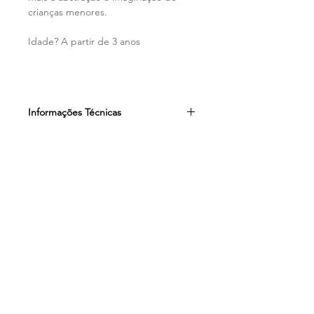
crianças menores.
Idade? A partir de 3 anos
Informações Técnicas
Contém:
01 painel + 26 personagens
Tamanho
:54X64
Loja
Sobre
Contato
Facebook
Instagram